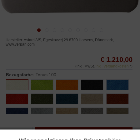
Hersteller: Astarri A/S, Egeskovvej 29 8700 Horsens, Dänemark,
www.verpan.com
€ 1.210,00
(inkl. MwSt.
inkl. Versandkosten
*)
Bezugsfarbe:
Tonus 100
IN DEN WARENKORB