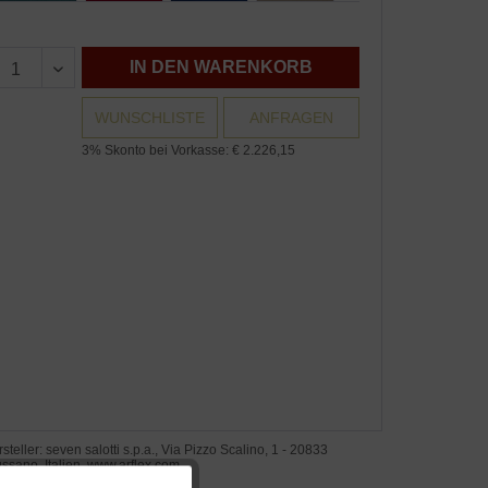
IN DEN WARENKORB
WUNSCHLISTE
ANFRAGEN
3% Skonto bei Vorkasse: € 2.226,15
steller: seven salotti s.p.a., Via Pizzo Scalino, 1 - 20833
ssano, Italien, www.arflex.com