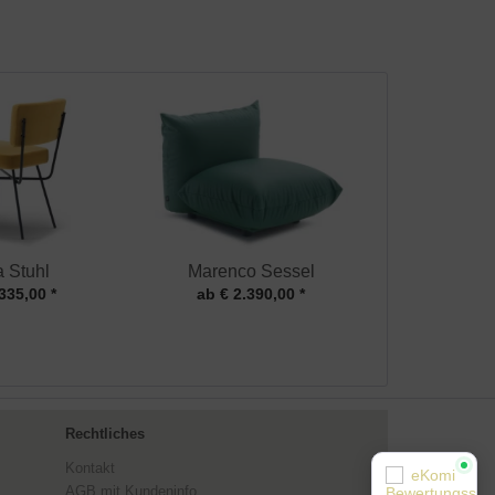
a Stuhl
Marenco Sessel
335,00 *
ab € 2.390,00 *
Rechtliches
Kontakt
AGB mit Kundeninfo