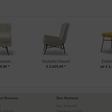
Sessel...
Giulietta Sessel
Elettr
0,00 *
€ 2.625,00 *
ab € 1.
ne Hinweise
Über Markanto
r
Über Markanto
& Service
Showroom in Köln