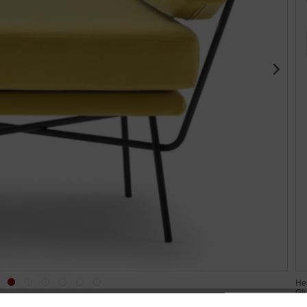
Her
Giu