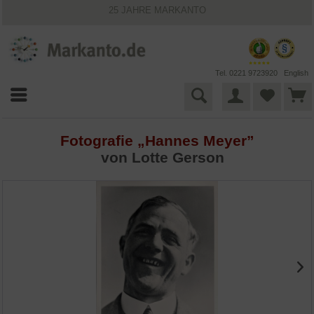
25 JAHRE MARKANTO
KOSTENLOSER VERSAND INNERHALB DEUTSCHLANDS
30 TAGE WIDERRUFSRECHT
VIELFÄLTIGE ZAHLUNGSMÖGLICHKEITEN
BESTPRICE-GARANTIE
Tel. 0221 9723920
English
Fotografie „Hannes Meyer”
von Lotte Gerson