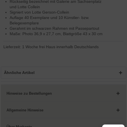
Rückseitig bezeichnet mit
Galerie am Sachsenplatz
und Lotte Collein
Signiert von
Lotte Gerson-Collein
Auflage 40 Exemplare und 10
Künstler- bzw.
Belegexemplare
Gerahmt im schwarzen Rahmen mit Passepartout
Maße: Photo 36,9 x 27,7 cm, Blattgröße 43 x 30 cm
Lieferzeit: 1 Woche frei Haus innerhalb Deutschlands
Ähnliche Artikel
Hinweise zu Bestellungen
Allgemeine Hinweise
Über Markanto