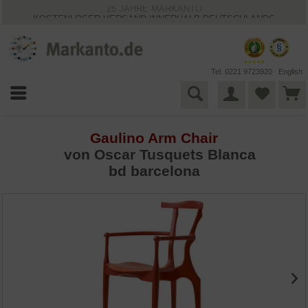
25 JAHRE MARKANTO
KOSTENLOSER VERSAND INNERHALB DEUTSCHLANDS
30 TAGE WIDERRUFSRECHT
VIELFÄLTIGE ZAHLUNGSMÖGLICHKEITEN
BESTPRICE-GARANTIE
Tel. 0221 9723920
English
Gaulino Arm Chair
von Oscar Tusquets Blanca
bd barcelona