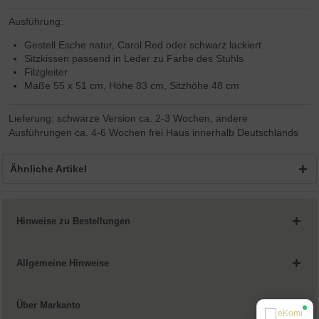
Ausführung:
Gestell Esche natur, Carol Red oder schwarz lackiert
Sitzkissen passend in Leder zu Farbe des Stuhls
Filzgleiter
Maße 55 x 51 cm, Höhe 83 cm, Sitzhöhe 48 cm
Lieferung: schwarze Version ca. 2-3 Wochen, andere
Ausführungen ca. 4-6 Wochen frei Haus innerhalb Deutschlands
Ähnliche Artikel
Hinweise zu Bestellungen
Allgemeine Hinweise
Über Markanto