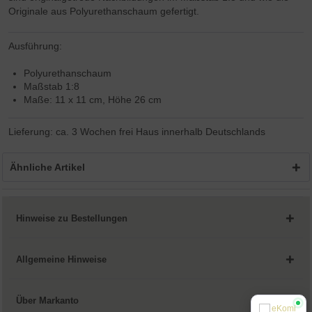
Originale aus Polyurethanschaum gefertigt.
Ausführung:
Polyurethanschaum
Maßstab 1:8
Maße: 11 x 11 cm, Höhe 26 cm
Lieferung: ca. 3 Wochen frei Haus innerhalb Deutschlands
Ähnliche Artikel
Hinweise zu Bestellungen
Allgemeine Hinweise
Über Markanto