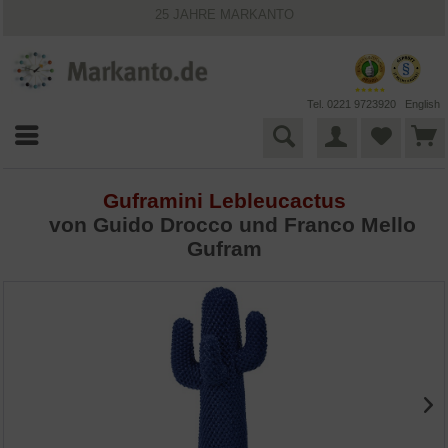
25 JAHRE MARKANTO
KOSTENLOSER VERSAND INNERHALB DEUTSCHLANDS
30 TAGE WIDERRUFSRECHT
VIELFÄLTIGE ZAHLUNGSMÖGLICHKEITEN
BESTPRICE-GARANTIE
Tel. 0221 9723920
English
Guframini Lebleucactus
von Guido Drocco und Franco Mello
Gufram