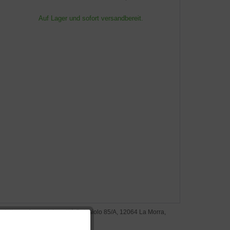
Auf Lager und sofort versandbereit.
steller: gufram srl, Località Batasiolo 85/A, 12064 La Morra,
lien, gufram.com
Aktiv