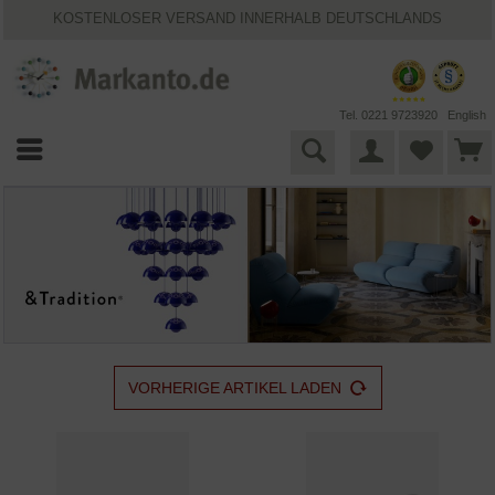
KOSTENLOSER VERSAND INNERHALB DEUTSCHLANDS
30 TAGE WIDERRUFSRECHT
VIELFÄLTIGE ZAHLUNGSMÖGLICHKEITEN
BESTPRICE-GARANTIE
25 JAHRE MARKANTO
Tel. 0221 9723920
English
VORHERIGE ARTIKEL LADEN