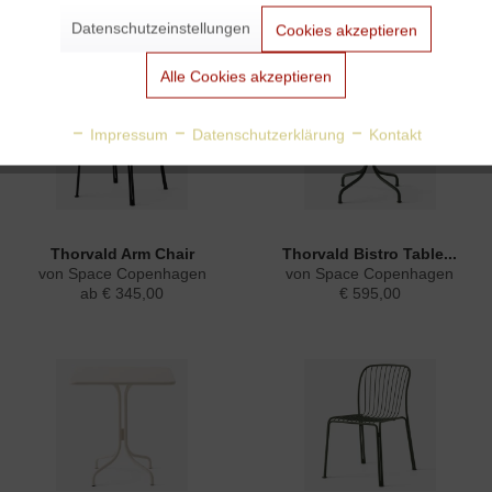
ab € 2.160,00
€ 490,00
€ 540,00
Datenschutzeinstellungen
Cookies akzeptieren
Sofort lieferbar
Aktiv
Tracking
Alle Cookies akzeptieren
Aktiv
Personalisierung
Impressum
Datenschutzerklärung
Kontakt
Aktiv
Service
Thorvald Arm Chair
Thorvald Bistro Table...
von Space Copenhagen
von Space Copenhagen
ab € 345,00
€ 595,00