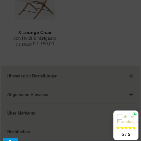
X Lounge Chair
von Hvidt & Mølgaard
€ 1.150,00
€ 1.350,00
Hinweise zu Bestellungen
Allgemeine Hinweise
Über Markanto
Rechtliches
5 / 5