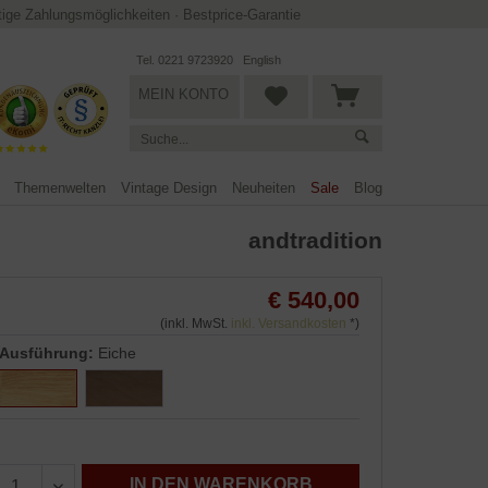
ltige Zahlungsmöglichkeiten
·
Bestprice-Garantie
Tel. 0221 9723920
English
MEIN KONTO
Themenwelten
Vintage Design
Neuheiten
Sale
Blog
andtradition
€ 540,00
(inkl. MwSt.
inkl. Versandkosten
*)
Ausführung:
Eiche
IN DEN WARENKORB