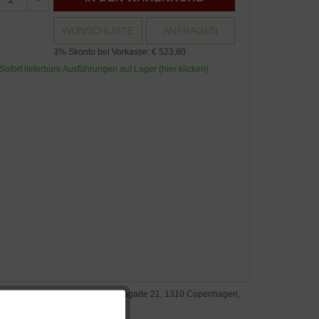
WUNSCHLISTE
ANFRAGEN
3% Skonto bei Vorkasse: € 523,80
Sofort lieferbare Ausführungen auf Lager (hier klicken)
steller: &Tradition A/S, Fredericiagade 21, 1310 Copenhagen,
nemark, www.andtradition.com
Aktiv