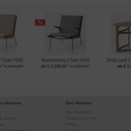
 Chair HM1
Boomerang Chair HM2
Drop Leaf 
 *
ab € 2.390,00 *
ab € 1.
€ 2.565,00 *
€ 2.835,00 *
ne Hinweise
Über Markanto
r
Über Markanto
& Service
Showroom in Köln
ipp
Presse
 Architektenrabatt
Facebook