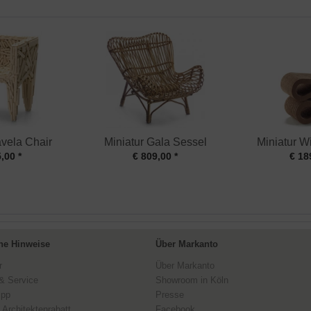
avela Chair
Miniatur Gala Sessel
Miniatur Wi
,00 *
€ 809,00 *
€ 18
ne Hinweise
Über Markanto
r
Über Markanto
& Service
Showroom in Köln
ipp
Presse
 Architektenrabatt
Facebook