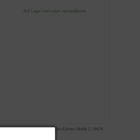
Auf Lager und sofort versandbereit.
rsteller: Vitra Factory GmbH, Charles-Eames-Straße 2, 79576
il am Rhein, www.vitra.com
Aktiv