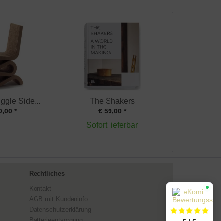
ggle Side...
The Shakers
9,00 *
€ 59,00 *
Sofort lieferbar
Rechtliches
Kontakt
AGB mit Kundeninfo
Datenschutzerklärung
Batterieentsorgung