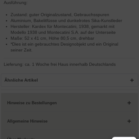
Ausführung:
Zustand: guter Originalzustand, Gebrauchsspuren
Aluminium, Bakelitfüsse und dunkelrotes Sika-Kunstleder
Hersteller: Kardex für Montecatini, 1938, gemarkt mit
Modello 1938 und Montecatini S.A. auf der Unterseite
Maße: 52 x 41 cm, Höhe 80,5 cm, drehbar
*Dies ist ein gebrauchtes Designobjekt und ein Original
seiner Zeit.
Lieferung: ca. 1 Woche frei Haus innerhalb Deutschlands
Ähnliche Artikel
Hinweise zu Bestellungen
Allgemeine Hinweise