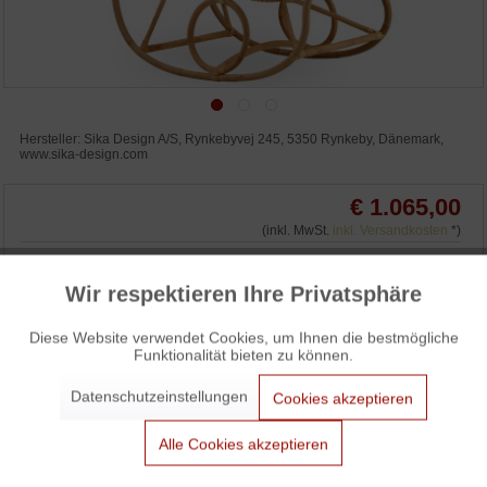
Hersteller: Sika Design A/S, Rynkebyvej 245, 5350 Rynkeby, Dänemark,
www.sika-design.com
€ 1.065,00
(inkl. MwSt.
inkl. Versandkosten
*)
Wir respektieren Ihre Privatsphäre
Aktiv
Funktionale
IN DEN WARENKORB
Diese Website verwendet Cookies, um Ihnen die bestmögliche
Funktionalität bieten zu können.
WUNSCHLISTE
ANFRAGEN
Aktiv
Marketing
3% Skonto bei Vorkasse: € 1.033,05
Datenschutzeinstellungen
Cookies akzeptieren
Aktiv
Tracking
Alle Cookies akzeptieren
Sika Design Nanny Schaukelstuhl / Nanny Rocking Chair von