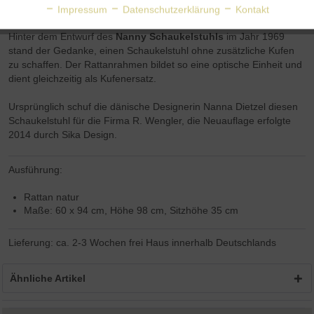
Aktiv
Personalisierung
Impressum
Datenschutzerklärung
Kontakt
Nanna Ditzel
Hinter dem Entwurf des
Nanny Schaukelstuhls
im Jahr 1969
Aktiv
Service
stand der Gedanke, einen Schaukelstuhl ohne zusätzliche Kufen
zu schaffen. Der Rattanrahmen bildet so eine optische Einheit und
dient gleichzeitig als Kufenersatz.
Ursprünglich schuf die dänische Designerin Nanna Dietzel diesen
Schaukelstuhl für die Firma R. Wengler, die Neuauflage erfolgte
2014 durch Sika Design.
Ausführung:
Rattan natur
Maße: 60 x 94 cm, Höhe 98 cm, Sitzhöhe 35 cm
Lieferung: ca. 2-3 Wochen frei Haus innerhalb Deutschlands
Ähnliche Artikel