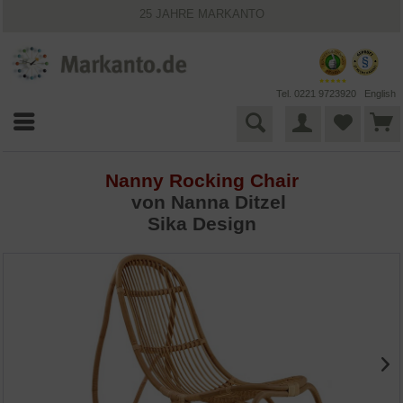
25 JAHRE MARKANTO
KOSTENLOSER VERSAND INNERHALB DEUTSCHLANDS
30 TAGE WIDERRUFSRECHT
VIELFÄLTIGE ZAHLUNGSMÖGLICHKEITEN
BESTPRICE-GARANTIE
Tel. 0221 9723920
English
Nanny Rocking Chair
von
Nanna Ditzel
Sika Design