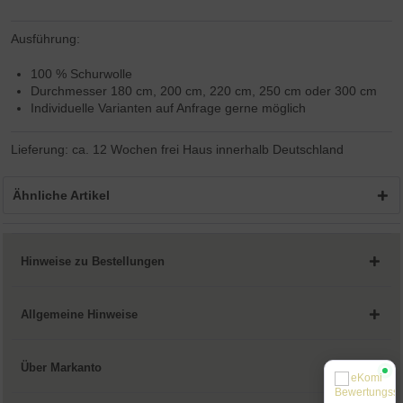
Ausführung:
100 % Schurwolle
Durchmesser 180 cm, 200 cm, 220 cm, 250 cm oder 300 cm
Individuelle Varianten auf Anfrage gerne möglich
Lieferung: ca. 12 Wochen frei Haus innerhalb Deutschland
Ähnliche Artikel
Hinweise zu Bestellungen
Allgemeine Hinweise
Über Markanto