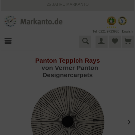
25 JAHRE MARKANTO
KOSTENLOSER VERSAND INNERHALB DEUTSCHLANDS
30 TAGE WIDERRUFSRECHT
VIELFÄLTIGE ZAHLUNGSMÖGLICHKEITEN
BESTPRICE-GARANTIE
Tel. 0221 9723920
English
Panton Teppich Rays
von
Verner Panton
Designercarpets