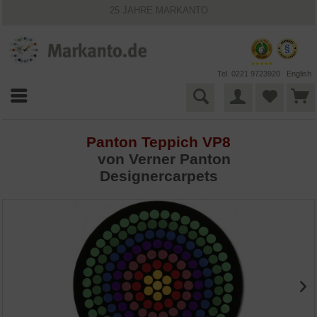
25 JAHRE MARKANTO
KOSTENLOSER VERSAND INNERHALB DEUTSCHLANDS
30 TAGE WIDERRUFSRECHT
VIELFÄLTIGE ZAHLUNGSMÖGLICHKEITEN
BESTPRICE-GARANTIE
Tel. 0221 9723920
English
Panton Teppich VP8
von
Verner Panton
Designercarpets