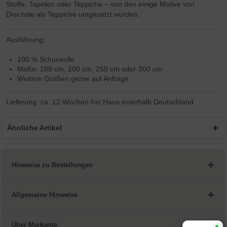
Stoffe, Tapeten oder Teppiche – von den einige Motive von
Drechsle als Teppiche umgesetzt wurden.
Ausführung:
100 % Schurwolle
Maße: 180 cm, 200 cm, 250 cm oder 300 cm
Weitere Größen gerne auf Anfrage
Lieferung: ca. 12 Wochen frei Haus innerhalb Deutschland
Ähnliche Artikel
Hinweise zu Bestellungen
Allgemeine Hinweise
Über Markanto