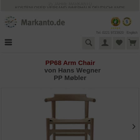
25 JAHRE MARKANTO
KOSTENLOSER VERSAND INNERHALB DEUTSCHLANDS
30 TAGE WIDERRUFSRECHT
VIELFÄLTIGE ZAHLUNGSMÖGLICHKEITEN
BESTPRICE-GARANTIE
Tel. 0221 9723920
English
PP68 Arm Chair
von
Hans Wegner
PP Møbler