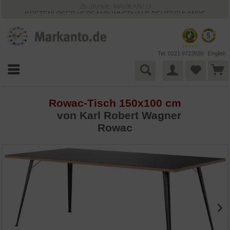
25 JAHRE MARKANTO
KOSTENLOSER VERSAND INNERHALB DEUTSCHLANDS
30 TAGE WIDERRUFSRECHT
VIELFÄLTIGE ZAHLUNGSMÖGLICHKEITEN
BESTPRICE-GARANTIE
Tel. 0221 9723920
English
Rowac-Tisch 150x100 cm
von Karl Robert Wagner
Rowac