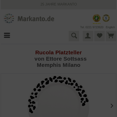
25 JAHRE MARKANTO
KOSTENLOSER VERSAND INNERHALB DEUTSCHLANDS
30 TAGE WIDERRUFSRECHT
VIELFÄLTIGE ZAHLUNGSMÖGLICHKEITEN
BESTPRICE-GARANTIE
Tel. 0221 9723920
English
Rucola Platzteller
von
Ettore Sottsass
Memphis Milano