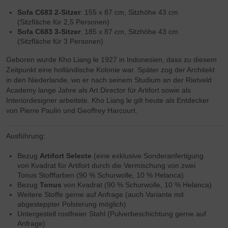
Sofa C683 2-Sitzer
: 155 x 87 cm, Sitzhöhe 43 cm
(Sitzfläche für 2,5 Personen)
Sofa C683 3-Sitzer
: 185 x 87 cm, Sitzhöhe 43 cm
(Sitzfläche für 3 Personen)
Geboren wurde Kho Liang le 1927 in Indonesien, dass zu diesem
Zeitpunkt eine holländische Kolonie war. Später zog der Architekt
in den Niederlande, wo er nach seinem Studium an der Rietveld
Academy lange Jahre als Art Director für Artifort sowie als
Interiordesigner arbeitete. Kho Liang le gilt heute als Entdecker
von Pierre Paulin und Geoffrey Harcourt.
Ausführung:
Bezug
Artifort Selecte
(eine exklusive Sonderanfertigung
von Kvadrat für Artifort durch die Vermischung von zwei
Tonus Stofffarben (90 % Schurwolle, 10 % Helanca)
Bezug
Tonus
von Kvadrat (90 % Schurwolle, 10 % Helanca)
Weitere Stoffe gerne auf Anfrage (auch Variante mit
abgesteppter Polsterung möglich)
Untergestell rostfreier Stahl (Pulverbeschichtung gerne auf
Anfrage)