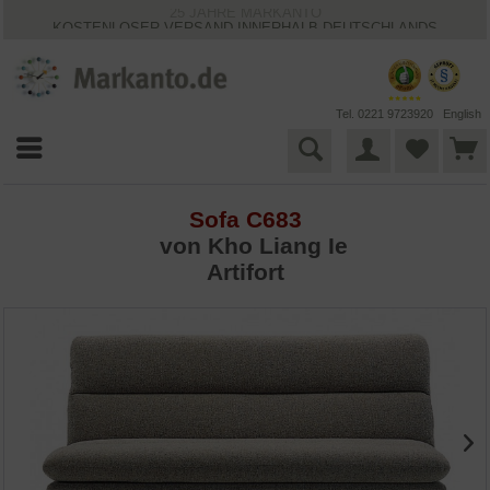
25 JAHRE MARKANTO
KOSTENLOSER VERSAND INNERHALB DEUTSCHLANDS
30 TAGE WIDERRUFSRECHT
VIELFÄLTIGE ZAHLUNGSMÖGLICHKEITEN
BESTPRICE-GARANTIE
Tel. 0221 9723920
English
Sofa C683
von Kho Liang Ie
Artifort