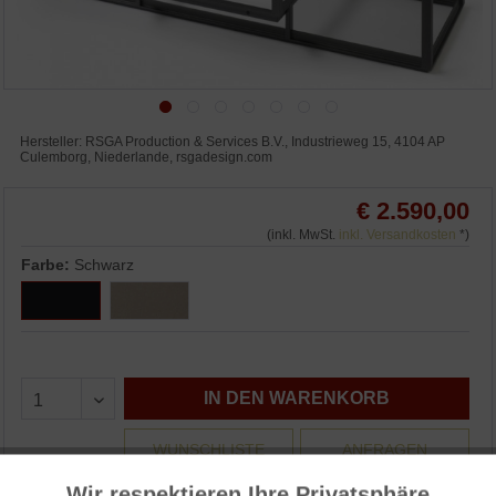
Hersteller: RSGA Production & Services B.V., Industrieweg 15, 4104 AP
Culemborg, Niederlande, rsgadesign.com
€ 2.590,00
(inkl. MwSt.
inkl. Versandkosten
*)
Farbe:
Schwarz
IN DEN WARENKORB
WUNSCHLISTE
ANFRAGEN
3% Skonto bei Vorkasse: € 2.512,30
Wir respektieren Ihre Privatsphäre