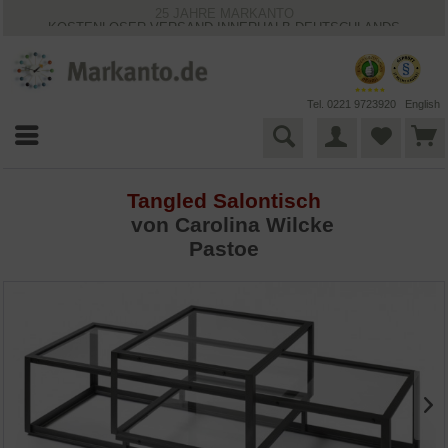
25 JAHRE MARKANTO
KOSTENLOSER VERSAND INNERHALB DEUTSCHLANDS
30 TAGE WIDERRUFSRECHT
VIELFÄLTIGE ZAHLUNGSMÖGLICHKEITEN
BESTPRICE-GARANTIE
Tel. 0221 9723920
English
Tangled Salontisch
von Carolina Wilcke
Pastoe