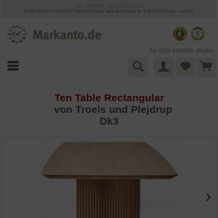
25 JAHRE MARKANTO
KOSTENLOSER VERSAND INNERHALB DEUTSCHLANDS
30 TAGE WIDERRUFSRECHT
VIELFÄLTIGE ZAHLUNGSMÖGLICHKEITEN
BESTPRICE-GARANTIE
Tel. 0221 9723920
English
Ten Table Rectangular
von Troels und Plejdrup
Dk3