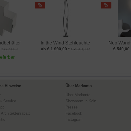
dbehälter
In the Wind Stehleuchte
Neo Wands
*
ab € 1.990,00 *
€ 540,00 
€ 885,00 *
€ 2.310,00 *
ieferbar
ne Hinweise
Über Markanto
r
Über Markanto
& Service
Showroom in Köln
ipp
Presse
 Architektenrabatt
Facebook
tie
Instagram