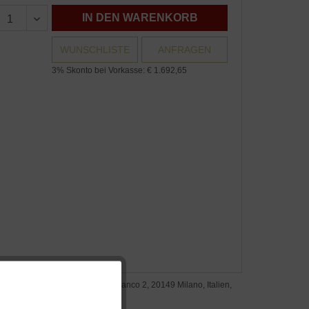
IN DEN WARENKORB
WUNSCHLISTE
ANFRAGEN
3% Skonto bei Vorkasse: € 1.692,65
steller: Nemo S.r.l., Via Monte Bianco 2, 20149 Milano, Italien,
Aktiv
w.nemolighting.com