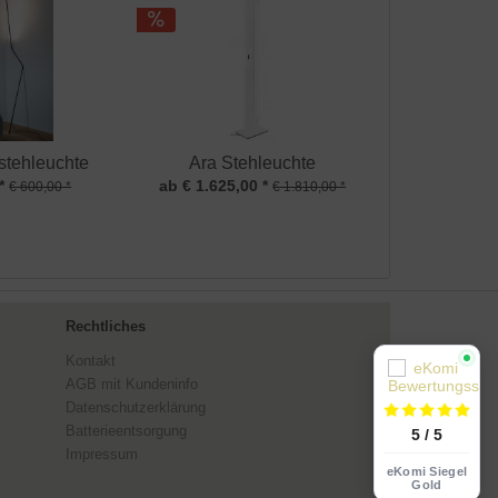
tehleuchte
Ara Stehleuchte
*
ab € 1.625,00 *
€ 600,00 *
€ 1.810,00 *
Rechtliches
Kontakt
AGB mit Kundeninfo
Datenschutzerklärung
Batterieentsorgung
5 / 5
Impressum
eKomi Siegel
Gold