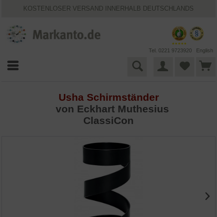
KOSTENLOSER VERSAND INNERHALB DEUTSCHLANDS
30 TAGE WIDERRUFSRECHT
VIELFÄLTIGE ZAHLUNGSMÖGLICHKEITEN
BESTPRICE-GARANTIE
25 JAHRE MARKANTO
Tel. 0221 9723920
English
Usha Schirmständer
von Eckhart Muthesius
ClassiCon