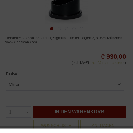
Hersteller: ClassiCon GmbH, Sigmund-Riefler-Bogen 3, 81829 München,
www.classicon.com
€ 930,00
(inkl. MwSt.
inkl. Versandkosten
*)
Farbe:
IN DEN WARENKORB
WUNSCHLISTE
ANFRAGEN