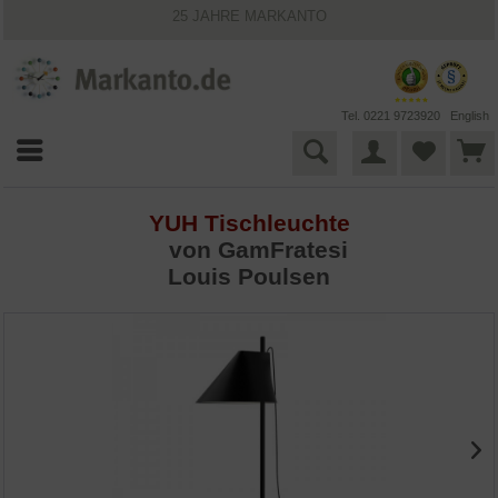
25 JAHRE MARKANTO
KOSTENLOSER VERSAND INNERHALB DEUTSCHLANDS
30 TAGE WIDERRUFSRECHT
VIELFÄLTIGE ZAHLUNGSMÖGLICHKEITEN
BESTPRICE-GARANTIE
Tel. 0221 9723920
English
YUH Tischleuchte
von
GamFratesi
Louis Poulsen