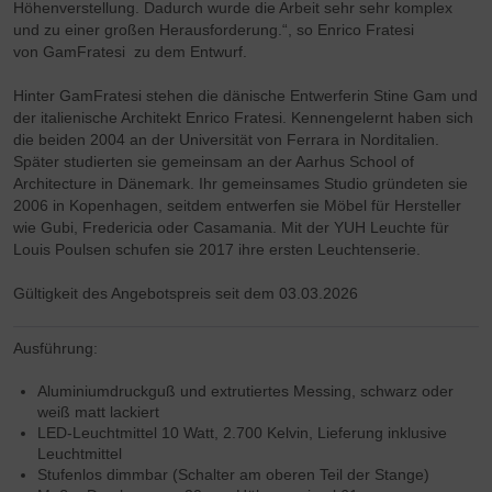
Höhenverstellung. Dadurch wurde die Arbeit sehr sehr komplex
und zu einer großen Herausforderung.“, so Enrico Fratesi
von GamFratesi zu dem Entwurf.
Hinter GamFratesi stehen die dänische Entwerferin Stine Gam und
der italienische Architekt Enrico Fratesi. Kennengelernt haben sich
die beiden 2004 an der Universität von Ferrara in Norditalien.
Später studierten sie gemeinsam an der Aarhus School of
Architecture in Dänemark. Ihr gemeinsames Studio gründeten sie
2006 in Kopenhagen, seitdem entwerfen sie Möbel für Hersteller
wie Gubi, Fredericia oder Casamania. Mit der YUH Leuchte für
Louis Poulsen schufen sie 2017 ihre ersten Leuchtenserie.
Gültigkeit des Angebotspreis seit dem 03.03.2026
Ausführung:
Aluminiumdruckguß und extrutiertes Messing, schwarz oder
weiß matt lackiert
LED-Leuchtmittel 10 Watt, 2.700 Kelvin, Lieferung inklusive
Leuchtmittel
Stufenlos dimmbar (Schalter am oberen Teil der Stange)