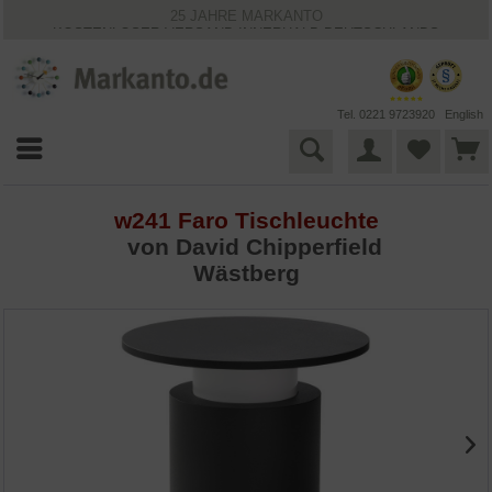
25 JAHRE MARKANTO
KOSTENLOSER VERSAND INNERHALB DEUTSCHLANDS
30 TAGE WIDERRUFSRECHT
VIELFÄLTIGE ZAHLUNGSMÖGLICHKEITEN
BESTPRICE-GARANTIE
Tel. 0221 9723920
English
w241 Faro Tischleuchte
von
David Chipperfield
Wästberg