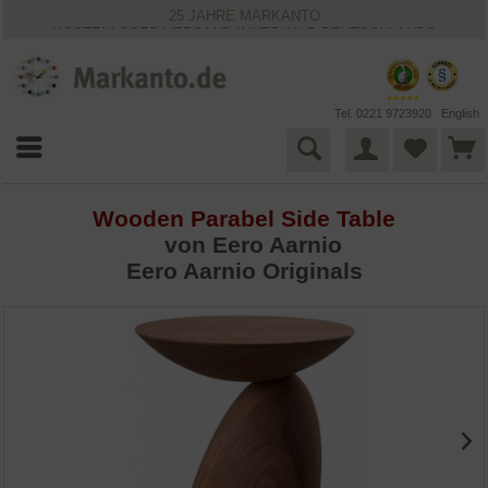
25 JAHRE MARKANTO
KOSTENLOSER VERSAND INNERHALB DEUTSCHLANDS
30 TAGE WIDERRUFSRECHT
VIELFÄLTIGE ZAHLUNGSMÖGLICHKEITEN
BESTPRICE-GARANTIE
Tel. 0221 9723920
English
Wooden Parabel Side Table
von
Eero Aarnio
Eero Aarnio Originals