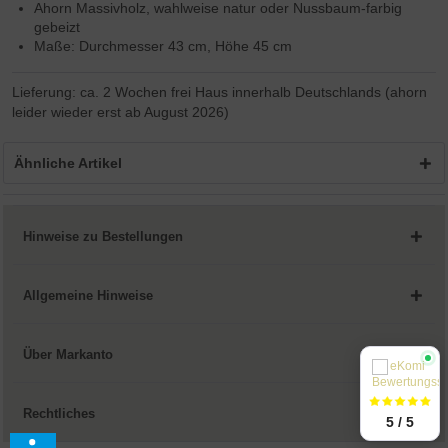
Ahorn Massivholz, wahlweise natur oder Nussbaum-farbig
gebeizt
Maße: Durchmesser 43 cm, Höhe 45 cm
Lieferung: ca. 2 Wochen frei Haus innerhalb Deutschlands (ahorn
leider wieder erst ab August 2026)
Ähnliche Artikel
Hinweise zu Bestellungen
Allgemeine Hinweise
Über Markanto
Rechtliches
5 / 5