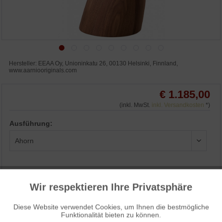
Hersteller: EEAA Oy, Unioninkatu 26, 00130 Helsinki, Finnland,
www.aarniooriginals.com
€ 1.185,00
(inkl. MwSt.
inkl. Versandkosten
*)
Ausführung:
Wir respektieren Ihre Privatsphäre
IN DEN WARENKORB
Aktiv
Funktionale
Diese Website verwendet Cookies, um Ihnen die bestmögliche
WUNSCHLISTE
ANFRAGEN
Funktionalität bieten zu können.
Aktiv
Marketing