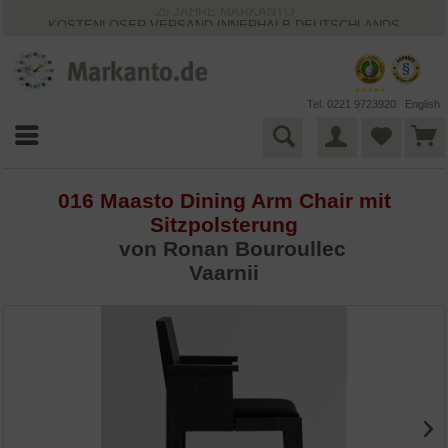
25 JAHRE MARKANTO
KOSTENLOSER VERSAND INNERHALB DEUTSCHLANDS
30 TAGE WIDERRUFSRECHT
VIELFÄLTIGE ZAHLUNGSMÖGLICHKEITEN
BESTPRICE-GARANTIE
Tel. 0221 9723920
English
016 Maasto Dining Arm Chair mit
Sitzpolsterung
von Ronan Bouroullec
Vaarnii