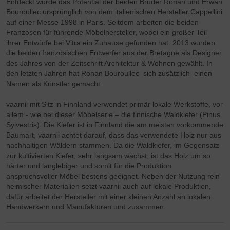
Entdeckt wurde das Potential der beiden Brüder Ronan und Erwan
Aktiv
Service
Bouroullec ursprünglich von dem italienischen Hersteller Cappellini
auf einer Messe 1998 in Paris. Seitdem arbeiten die beiden
Franzosen für führende Möbelhersteller, wobei ein großer Teil
ihrer Entwürfe bei Vitra ein Zuhause gefunden hat. 2013 wurden
die beiden französischen Entwerfer aus der Bretagne als Designer
des Jahres von der Zeitschrift Architektur & Wohnen gewählt. In
den letzten Jahren hat Ronan Bouroullec sich zusätzlich einen
Namen als Künstler gemacht.
vaarnii mit Sitz in Finnland verwendet primär lokale Werkstoffe, vor
allem - wie bei dieser Möbelserie – die finnische Waldkiefer (Pinus
Sylvestris). Die Kiefer ist in Finnland die am meisten vorkommende
Baumart, vaarnii achtet darauf, dass das verwendete Holz nur aus
nachhaltigen Wäldern stammen. Da die Waldkiefer, im Gegensatz
zur kultivierten Kiefer, sehr langsam wächst, ist das Holz um so
härter und langlebiger und somit für die Produktion
anspruchsvoller Möbel bestens geeignet. Neben der Nutzung rein
heimischer Materialien setzt vaarnii auch auf lokale Produktion,
dafür arbeitet der Hersteller mit einer kleinen Anzahl an lokalen
Handwerkern und Manufakturen und zusammen.