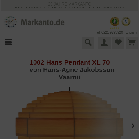
25 JAHRE MARKANTO
KOSTENLOSER VERSAND INNERHALB DEUTSCHLANDS
30 TAGE WIDERRUFSRECHT
VIELFÄLTIGE ZAHLUNGSMÖGLICHKEITEN
BESTPRICE-GARANTIE
Tel. 0221 9723920
English
1002 Hans Pendant XL 70
von Hans-Agne Jakobsson
Vaarnii