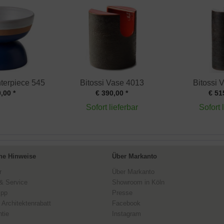
terpiece 545
Bitossi Vase 4013
Bitossi 
,00 *
€ 390,00 *
€ 51
Sofort lieferbar
Sofort 
ne Hinweise
Über Markanto
r
Über Markanto
& Service
Showroom in Köln
ipp
Presse
 Architektenrabatt
Facebook
tie
Instagram