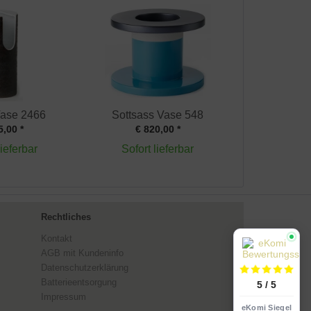
Vase 2466
Sottsass Vase 548
5,00 *
€ 820,00 *
lieferbar
Sofort lieferbar
Rechtliches
Kontakt
AGB mit Kundeninfo
Datenschutzerklärung
Batterieentsorgung
5 / 5
Impressum
eKomi Siegel