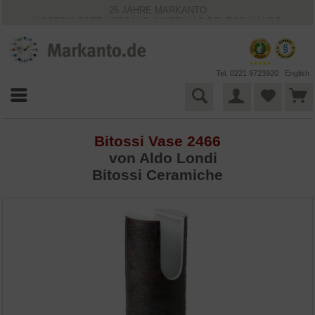
25 JAHRE MARKANTO
KOSTENLOSER VERSAND INNERHALB DEUTSCHLANDS
30 TAGE WIDERRUFSRECHT
VIELFÄLTIGE ZAHLUNGSMÖGLICHKEITEN
BESTPRICE-GARANTIE
Tel. 0221 9723920
English
Bitossi Vase 2466
von
Aldo Londi
Bitossi Ceramiche