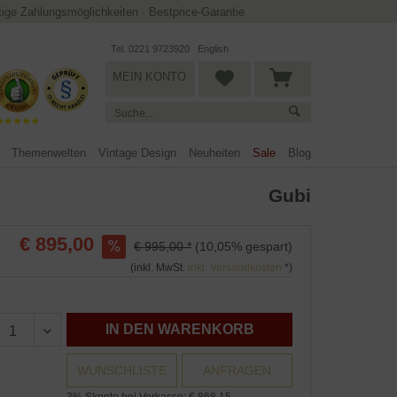
ltige Zahlungsmöglichkeiten
·
Bestprice-Garantie
Tel. 0221 9723920
English
MEIN KONTO
Themenwelten
Vintage Design
Neuheiten
Sale
Blog
Gubi
€ 895,00
€ 995,00 *
(10,05% gespart)
(inkl. MwSt.
inkl. Versandkosten
*)
IN DEN WARENKORB
WUNSCHLISTE
ANFRAGEN
3% Skonto bei Vorkasse: € 868,15