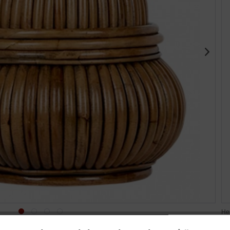
Her
ww