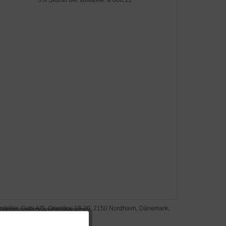
steller: Gubi A/S, Orientkaj 18-20, 2150 Nordhavn, Dänemark,
w.gubi.com