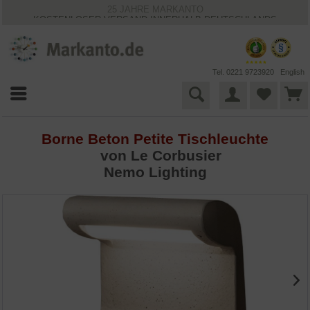
25 JAHRE MARKANTO
KOSTENLOSER VERSAND INNERHALB DEUTSCHLANDS
30 TAGE WIDERRUFSRECHT
VIELFÄLTIGE ZAHLUNGSMÖGLICHKEITEN
BESTPRICE-GARANTIE
Tel. 0221 9723920
English
Borne Beton Petite Tischleuchte
von
Le Corbusier
Nemo Lighting