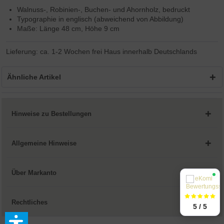
Walnuss-, Robinien-, Buchen- und Ahornholz, bedruckt
Typographie in englisch (abweichend von Abbildung)
Maße: Länge 48 cm, Höhe 9 cm
Lieferung: ca. 1-2 Wochen frei Haus innerhalb Deutschlands
Ähnliche Artikel
Hinweise zu Bestellungen
Allgemeine Hinweise
Über Markanto
Rechtliches
5 / 5