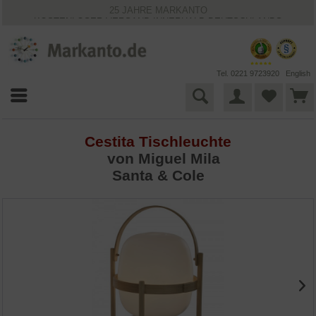
25 JAHRE MARKANTO
KOSTENLOSER VERSAND INNERHALB DEUTSCHLANDS
30 TAGE WIDERRUFSRECHT
VIELFÄLTIGE ZAHLUNGSMÖGLICHKEITEN
BESTPRICE-GARANTIE
Tel. 0221 9723920
English
Cestita Tischleuchte
von
Miguel Mila
Santa & Cole