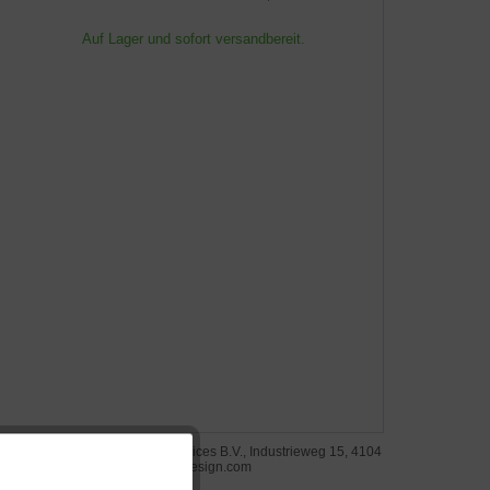
Auf Lager und sofort versandbereit.
steller: RSGA Production & Services B.V., Industrieweg 15, 4104
 Culemborg, Niederlande, rsgadesign.com
Aktiv