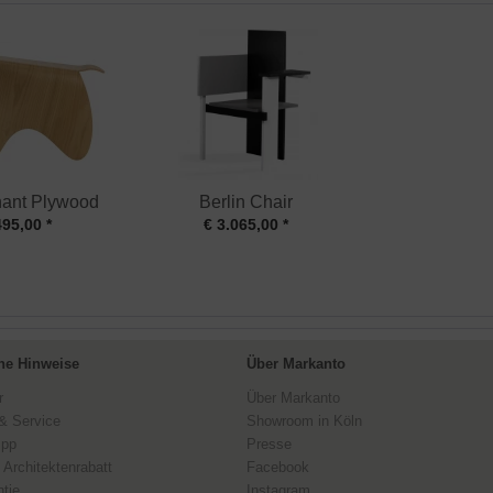
ant Plywood
Berlin Chair
495,00 *
€ 3.065,00 *
ne Hinweise
Über Markanto
r
Über Markanto
& Service
Showroom in Köln
ipp
Presse
 Architektenrabatt
Facebook
tie
Instagram