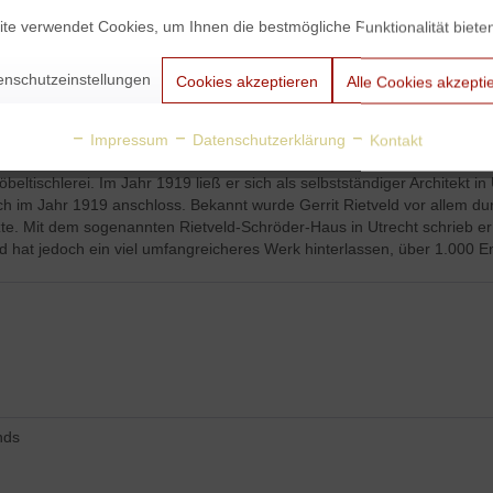
te verwendet Cookies, um Ihnen die bestmögliche Funktionalität biete
e Chair Junior von Gerrit Rietveld
es
Crate Chairs
von Gerrit Rietveld aufgelegt. Den
Crate Chair
selbst e
enschutzeinstellungen
Cookies akzeptieren
Alle Cookies akzepti
rise. Dabei wurde der Sessel ursprünglich aus Holzresten und Verpacku
Impressum
Datenschutzerklärung
Kontakt
. Zunächst erlernte er den Beruf des Möbeltischlers in der Werkstatt 
ltischlerei. Im Jahr 1919 ließ er sich als selbstständiger Architekt in 
ich im Jahr 1919 anschloss. Bekannt wurde Gerrit Rietveld vor allem du
tzte. Mit dem sogenannten Rietveld-Schröder-Haus in Utrecht schrieb e
hat jedoch ein viel umfangreicheres Werk hinterlassen, über 1.000 En
nds