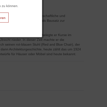
n zu können.
Aktiv
ntwarf Rietveld 1934 als wirtschaftliche und
eren
ngsmaterial produziert und als Bausatz zur
Aktiv
seines Vaters, anschließend belegte er Kurse im
Utrecht nieder. In dieser Zeit machte er die
Aktiv
rch seinen rot-blauen Stuhl (Red and Blue Chair), der
r dann Architekturgeschichte, heute zählt das um 1924
twürfe für Häuser oder Möbel sind heute bekannt.
Aktiv