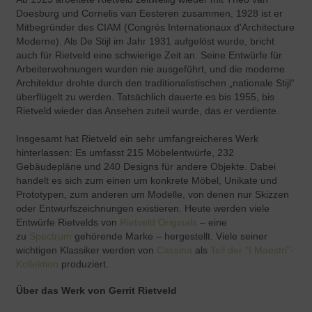
Doesburg und Cornelis van Eesteren zusammen, 1928 ist er
Mitbegründer des CIAM (Congrès Internationaux d'Architecture
Moderne). Als De Stijl im Jahr 1931 aufgelöst wurde, bricht
auch für Rietveld eine schwierige Zeit an. Seine Entwürfe für
Arbeiterwohnungen wurden nie ausgeführt, und die moderne
Architektur drohte durch den traditionalistischen „nationale Stijl“
überflügelt zu werden. Tatsächlich dauerte es bis 1955, bis
Rietveld wieder das Ansehen zuteil wurde, das er verdiente.
Insgesamt hat Rietveld ein sehr umfangreicheres Werk
hinterlassen: Es umfasst 215 Möbelentwürfe, 232
Gebäudepläne und 240 Designs für andere Objekte. Dabei
handelt es sich zum einen um konkrete Möbel, Unikate und
Prototypen, zum anderen um Modelle, von denen nur Skizzen
oder Entwurfszeichnungen existieren. Heute werden viele
Entwürfe Rietvelds von
Rietveld Originals
– eine
zu
Spectrum
gehörende Marke – hergestellt. Viele seiner
wichtigen Klassiker werden von
Cassina
als
Teil der "I Maestri"-
Kollektion
produziert.
Über das Werk von Gerrit Rietveld