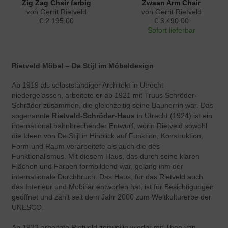
Zig Zag Chair farbig
Zwaan Arm Chair
von Gerrit Rietveld
von Gerrit Rietveld
€ 2.195,00
€ 3.490,00
Sofort lieferbar
Rietveld Möbel – De Stijl im Möbeldesign
Ab 1919 als selbstständiger Architekt in Utrecht
niedergelassen, arbeitete er ab 1921 mit Truus Schröder-
Schräder zusammen, die gleichzeitig seine Bauherrin war. Das
sogenannte
Rietveld-Schröder-Haus
in Utrecht (1924) ist ein
international bahnbrechender Entwurf, worin Rietveld sowohl
die Ideen von De Stijl in Hinblick auf Funktion, Konstruktion,
Form und Raum verarbeitete als auch die des
Funktionalismus. Mit diesem Haus, das durch seine klaren
Flächen und Farben formbildend war, gelang ihm der
internationale Durchbruch. Das Haus, für das Rietveld auch
das Interieur und Mobiliar entworfen hat, ist für Besichtigungen
geöffnet und zählt seit dem Jahr 2000 zum Weltkulturerbe der
UNESCO.
Ab 1923 arbeitete Rietveld zeitweilig wieder mit Theo van