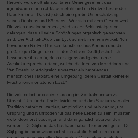
Rietveld wurde oft als spontanes Genie gesehen, das
irgendwann einen rot-blauen Stuhl und ein Rietveld-Schröder-
Haus kreierte. Das ist jedoch eine grobe Unterschätzung
seines Denkens und Könnens. Wer sich mit dem Gesamtwerk
Rietvelds auseinandersetzt, wird zu der Schlussfolgerung
gelangen, dass all seine Schöpfungen organisch gewachsen
sind. Der Architekt Aldo van Eyck schrieb in einem Artikel: “Ich
bewundere Rietveld für sein künstlerisches Können und die
großartigen Dinge, die er in der Zeit von De Stijl schuf. Ich
bewundere ihn dafür, dass er eigenständig eine neue
Architektursprache erfand, welche die Idee von Mondriaan und
Van Doesburg erfolgreich umsetzte: ein befreiendes
menschliches Habitat, eine Umgebung, deren Gestalt keinerlei
Frustrationen entstehen lässt.”
Rietveld selbst, aus seiner Lesung im Zentralmuseum zu
Utrecht: “Um für die Fortentwicklung und das Studium von allen
Tradition befreit zu werden, empfindlich und rein genug, um
Ursprung und Nährboden für das neue Leben zu sein, mussten
viele Ideen erst besungen und dann gänzlich überwunden
werden. De Stijl und das Bauhaus haben hierfür viel getan. De
Stijl ging beinahe wissenschaftlich auf die Suche nach den
grundlegenden visuellen Elementen. Wir suchten nach den