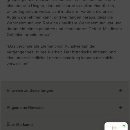
elementaren Dingen, den unteilbaren visuellen Eindrücken;
wir zerlegten das weiße Licht in die drei Farben, die unser
Auge wahrnehmen kann, und wir fanden heraus, dass die
Wahrnehmung von Rot eine unteilbare Wahrnehmung war und
darum ein reines primäres und elementares Gefühl. Mit diesen
Gefühlen arbeiteten wir”.
“Das verbindende Element von Kunstwerken der
Vergangenheit ist ihre Klarheit. Der historische Abstand und
eine unterschiedliche Lebenseinstellung können dies nicht
verwischen”.
Hinweise zu Bestellungen
Allgemeine Hinweise
Über Markanto