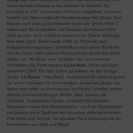
schon damals schätzte er das Arbeiten im Kollektiv. So
gründete er 1937 zusammen mit Fulvio Cappelletti, Giovanni
Galfetti und Silvio Longhi die Künstlergruppe Alta Quota. Dem
Namen nach (alta quota bedeutet soviel wie “große Höhe”)
hatten sich die Architekten und Designer gemeinsam hohe
Ziele gesetzt, doch zunächst markierte der Zweite Weltkrieg
eine tiefe Zäsur. Parisi wurde 1940 als Pontonier zum
Kriegsdienst eingezogen. Unmittelbar nach seiner Rückkehr
von der Front 1943 nahmen Parisi und Alta Quota ihre Arbeit
wieder auf. Mit dabei: eine Schülerin des renommierten
Architekten Gio Ponti namens
Luisa Aiani
. Parisi und Aiani
heirateten 1947. Ein Jahr später gründeten sie das Design-
Studio “
La Ruota
” (“das Rad”), welches fast 50 Jahre lang eine
der ersten Adressen für hochwertiges, modernes Design aus
Italien sein sollte. Im Zentrum von Ico Parisis Schaffen stehen
diverse Inneneinrichtungen, Möbel, Glas, ebenso wie
Schmuck. Organisches Design verknüpft mit teknoiden
Elementen wurde sein Markenzeichen. Auch die Materialwahl
verdeutlicht diese Synthese der scheinbar widersprüchlichen
Pole Natur und Technik. So arbeitete Parisi bevorzugt mit der
Kombination von Holz und Metall.