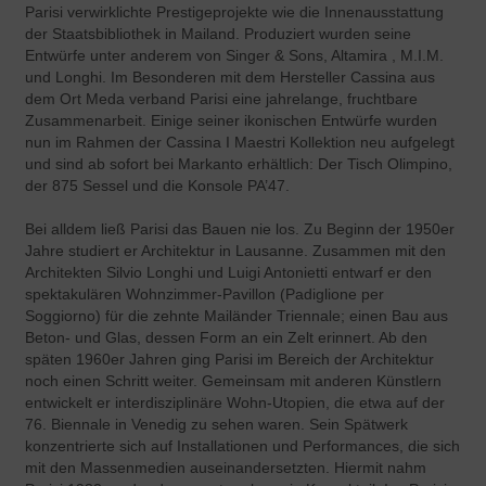
Parisi verwirklichte Prestigeprojekte wie die Innenausstattung
der Staatsbibliothek in Mailand. Produziert wurden seine
Entwürfe unter anderem von Singer & Sons, Altamira , M.I.M.
und Longhi. Im Besonderen mit dem Hersteller Cassina aus
dem Ort Meda verband Parisi eine jahrelange, fruchtbare
Zusammenarbeit. Einige seiner ikonischen Entwürfe wurden
nun im Rahmen der Cassina I Maestri Kollektion neu aufgelegt
und sind ab sofort bei Markanto erhältlich: Der Tisch Olimpino,
der 875 Sessel und die Konsole PA’47.
Bei alldem ließ Parisi das Bauen nie los. Zu Beginn der 1950er
Jahre studiert er Architektur in Lausanne. Zusammen mit den
Architekten Silvio Longhi und Luigi Antonietti entwarf er den
spektakulären Wohnzimmer-Pavillon (Padiglione per
Soggiorno) für die zehnte Mailänder Triennale; einen Bau aus
Beton- und Glas, dessen Form an ein Zelt erinnert. Ab den
späten 1960er Jahren ging Parisi im Bereich der Architektur
noch einen Schritt weiter. Gemeinsam mit anderen Künstlern
entwickelt er interdisziplinäre Wohn-Utopien, die etwa auf der
76. Biennale in Venedig zu sehen waren. Sein Spätwerk
konzentrierte sich auf Installationen und Performances, die sich
mit den Massenmedien auseinandersetzten. Hiermit nahm