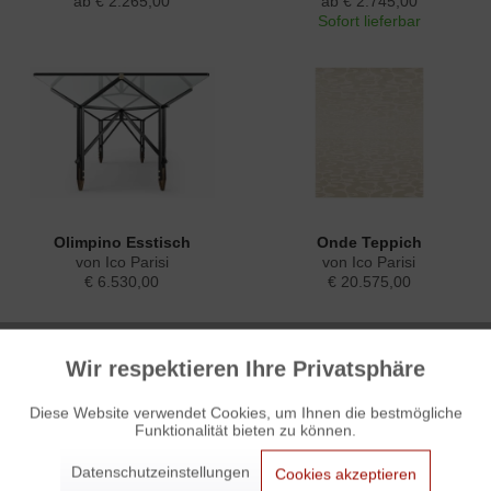
ab € 2.265,00
ab € 2.745,00
Sofort lieferbar
Olimpino Esstisch
Onde Teppich
von Ico Parisi
von Ico Parisi
€ 6.530,00
€ 20.575,00
Wir respektieren Ihre Privatsphäre
Aktiv
Funktionale
Diese Website verwendet Cookies, um Ihnen die bestmögliche
Funktionalität bieten zu können.
Aktiv
Marketing
Datenschutzeinstellungen
Cookies akzeptieren