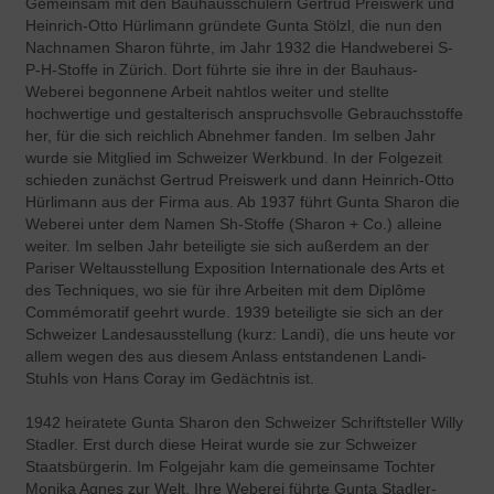
Gemeinsam mit den Bauhausschülern Gertrud Preiswerk und
Heinrich-Otto Hürlimann gründete Gunta Stölzl, die nun den
Nachnamen Sharon führte, im Jahr 1932 die Handweberei S-
P-H-Stoffe in Zürich. Dort führte sie ihre in der Bauhaus-
Weberei begonnene Arbeit nahtlos weiter und stellte
hochwertige und gestalterisch anspruchsvolle Gebrauchsstoffe
her, für die sich reichlich Abnehmer fanden. Im selben Jahr
wurde sie Mitglied im Schweizer Werkbund. In der Folgezeit
schieden zunächst Gertrud Preiswerk und dann Heinrich-Otto
Hürlimann aus der Firma aus. Ab 1937 führt Gunta Sharon die
Weberei unter dem Namen Sh-Stoffe (Sharon + Co.) alleine
weiter. Im selben Jahr beteiligte sie sich außerdem an der
Pariser Weltausstellung Exposition Internationale des Arts et
des Techniques, wo sie für ihre Arbeiten mit dem Diplôme
Commémoratif geehrt wurde. 1939 beteiligte sie sich an der
Schweizer Landesausstellung (kurz: Landi), die uns heute vor
allem wegen des aus diesem Anlass entstandenen Landi-
Stuhls von Hans Coray im Gedächtnis ist.
1942 heiratete Gunta Sharon den Schweizer Schriftsteller Willy
Stadler. Erst durch diese Heirat wurde sie zur Schweizer
Staatsbürgerin. Im Folgejahr kam die gemeinsame Tochter
Monika Agnes zur Welt. Ihre Weberei führte Gunta Stadler-