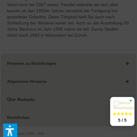
Stölzl noch bis 1967 weiter. Parallel widmete sie sich aber
bereits ab den 1950er Jahren verstärkt der Fertigung frei
gestalteter Gobelins. Diese Tätigkeit hielt Sie auch nach
Schließung der Weberei weiter bei. Auch an der Ausstellung 50
Jahre Bauhaus im Jahr 1968 nahm sie teil. Gunta Stadler-
Stölzl starb 1983 in Männedorf bei Zürich.
Hinweise zu Bestellungen
Allgemeine Hinweise
Über Markanto
Rechtliches
5 / 5
© by Markanto 1999 - 2026