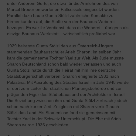
unter Anderem Gurte, die etwa für die Armlehnen des von
Marcel Breuer entworfenen Faltsessels eingesetzt wurden.
Parallel dazu baute Gunta Stölzl zahlreiche Kontakte zu
Firmenkunden auf, die Stoffe von der Bauhaus-Weberei
bezogen. Es war ihr Verdienst, dass die Weberei – übrigens als
einzige Bauhaus-Werkstatt – wirtschaftlich profitabel war.
1929 heiratete Gunta Stölzl den aus Österreich-Ungarn
stammenden Bauhausschüler Arieh Sharon; im selben Jahr
kam die gemeinsame Tochter Yael zur Welt. Als Jude musste
Sharon Deutschland schon bald wieder verlassen und auch
Gunta Stölzl hatte durch die Heirat mit ihm ihre deutsche
Staatsbürgerschaft verloren. Sharon emigrierte 1931 nach
Palästina. Mit Ausrufung des Staates Israel im Jahr 1948 wurde
er dort zum Leiter der staatlichen Planungsbehörde und zur
prägenden Figur des Städtebaus und der Architektur in Israel.
Die Beziehung zwischen ihm und Gunta Stölzl zerbrach jedoch
schon nach kurzer Zeit. Zeitgleich mit Sharon verließ auch
Stölzl das Land. Als Staatenlose fand sie gemeinsam mit
Tochter Yael in der Schweiz Unterschlupf. Die Ehe mit Arieh
Sharon wurde 1936 geschieden.