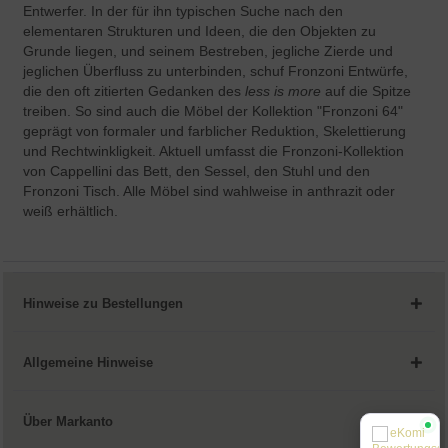
Entwerfer. In der für ihn typischen Suche nach den
elementaren Strukturen und Ideen, die den Objekten zu
Grunde liegen, und seinem Bestreben, jegliche Zierde und
jeglichen Überfluss zu unterbinden, schuf Fronzoni Entwürfe,
die den oft zitierten Gedanken des
less is more
auf die Spitze
treiben. So sind auch die Möbel der Kollektion "Fronzoni 64"
geprägt von formaler und farblicher Reduktion, Skelettierung
und Rechtwinkligkeit. Aktuell umfasst die Fronzoni-Kollektion
von Cappellini das Bett, den Sessel, den Stuhl und den
Fronzoni Tisch. Alle Möbel sind wahlweise in anthrazit oder
weiß erhältlich.
Hinweise zu Bestellungen
Allgemeine Hinweise
Über Markanto