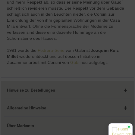
und mehr Respekt ab, so dass er seine Meinung über Gaudí
schließlich revidieren musste. Der Respekt vor dem Gebäude
schlägt sich auch in den Leuchten nieder, die Corsini zur
Einrichtung der von ihm geplanten Wohnungen in der Casa
Milà entwarf. Ohne die Formensprache der Moderne zu
verlassen sind diese eine dezente Hommage an die
Schornsteine des Hauses.
1991 wurde die
Pedrera-Serie
vom Galerist J
oaquim Ruiz
Millet
wiederentdeckt und auf dessen Initiative in
Zusammenarbeit mit Corsini von
Gubi
neu aufgelegt.
Hinweise zu Bestellungen
Allgemeine Hinweise
Über Markanto