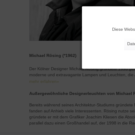
Funktionale
Diese Websi
Marketing
Dat
Tracking
Michael Rösing (*1962)
Der Kölner Designer Michael Rösing gründete 1998 ge
Personalisierung
moderne und extravagante Lampen und Leuchten, die 
mehr erfahren»
Service
Außergewöhnliche Designerleuchten von Michael 
Bereits während seines Architektur-Studiums gründete M
fanden auf Anhieb viele Interessenten. Rösing nutze 
gründete er mit dem Grafiker Joachim Kliesen die Abso
parallel dazu einen Großhandel auf, der 1998 in die 