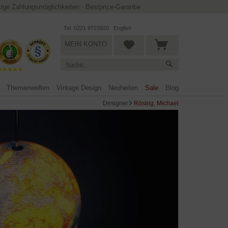
ltige Zahlungsmöglichkeiten
·
Bestprice-Garantie
Tel. 0221 9723920
English
MEIN KONTO
Themenwelten
Vintage Design
Neuheiten
Sale
Blog
Designer
Rösing, Michael