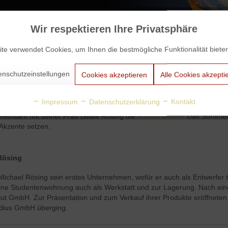
Wir respektieren Ihre Privatsphäre
te verwendet Cookies, um Ihnen die bestmögliche Funktionalität biete
enschutzeinstellungen
Cookies akzeptieren
Alle Cookies akzepti
Impressum
Datenschutzerklärung
Kontakt
meinsam mit seiner Frau Beate Rösing die
Radius GmbH
. Das Sortime
Akzente setzen.
Rösing
ichael Rösing sein erstes Unternehmen, wofür er auch als Entwerfer t
seine Studentenwohnung auch als Werkstatt und zur Lagerung. Nach e
lut GmbH. Zur Präsentation und zum Verkauf ihrer Produkte eröffneten 
Radius GmbH überging.