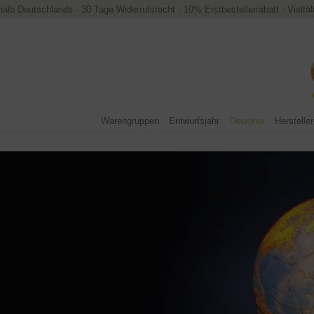
halb Deutschlands
·
30 Tage Widerrufsrecht
·
10% Erstbestellerrabatt
·
Vielfä
Warengruppen
Entwurfsjahr
Designer
Hersteller