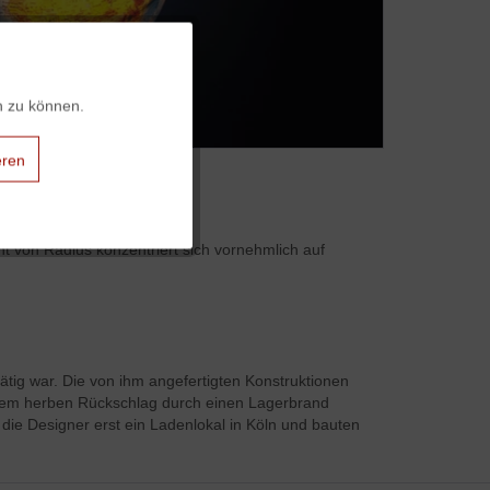
Aktiv
n zu können.
Aktiv
eren
Aktiv
nt von Radius konzentriert sich vornehmlich auf
Aktiv
Aktiv
ätig war. Die von ihm angefertigten Konstruktionen
inem herben Rückschlag durch einen Lagerbrand
die Designer erst ein Ladenlokal in Köln und bauten