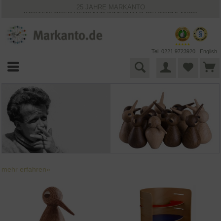
25 JAHRE MARKANTO
KOSTENLOSER VERSAND INNERHALB DEUTSCHLANDS
30 TAGE WIDERRUFSRECHT
VIELFÄLTIGE ZAHLUNGSMÖGLICHKEITEN
BESTPRICE-GARANTIE
Tel. 0221 9723920
English
mehr erfahren»