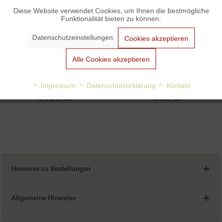
Diese Website verwendet Cookies, um Ihnen die bestmögliche
Funktionalität bieten zu können.
Aktiv
Marketing
Datenschutzeinstellungen
Cookies akzeptieren
Aktiv
Tracking
Alle Cookies akzeptieren
Schliephacke Messing...
Schliephacke Stehleuchte
Aktiv
Personalisierung
Impressum
Datenschutzerklärung
Kontakt
von Fridtjof Schliephacke
von Fridtjof Schliephacke
€ 1.095,00
€ 845,00
Aktiv
Service
Hinweise zu Bestellungen
Allgemeine Hinweise