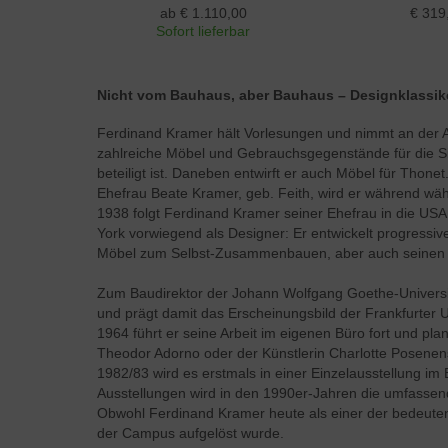
ab € 1.110,00
€ 319
Sofort lieferbar
Nicht vom Bauhaus, aber Bauhaus – Designklassik
Ferdinand Kramer hält Vorlesungen und nimmt an der 
zahlreiche Möbel und Gebrauchsgegenstände für die S
beteiligt ist. Daneben entwirft er auch Möbel für Thone
Ehefrau Beate Kramer, geb. Feith, wird er während wä
1938 folgt Ferdinand Kramer seiner Ehefrau in die USA,
York vorwiegend als Designer: Er entwickelt progressi
Möbel zum Selbst-Zusammenbauen, aber auch seinen 
Zum Baudirektor der Johann Wolfgang Goethe-Universität
und prägt damit das Erscheinungsbild der Frankfurter U
1964 führt er seine Arbeit im eigenen Büro fort und pla
Theodor Adorno oder der Künstlerin Charlotte Posenen
1982/83 wird es erstmals in einer Einzelausstellung im
Ausstellungen wird in den 1990er-Jahren die umfassen
Obwohl Ferdinand Kramer heute als einer der bedeutend
der Campus aufgelöst wurde.