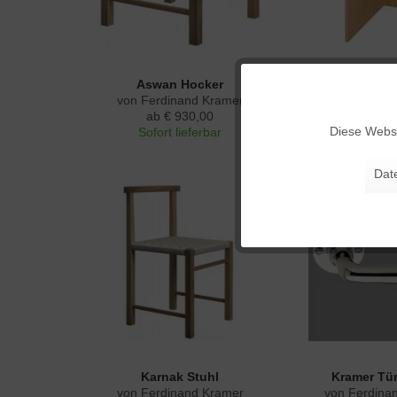
Aswan Hocker
Calvert Chess
Funktionale
von Ferdinand Kramer
von Ferdina
ab € 930,00
ab € 91
Diese Websi
Sofort lieferbar
Marketing
Dat
Tracking
Personalisierung
Service
Karnak Stuhl
Kramer Tü
von Ferdinand Kramer
von Ferdina