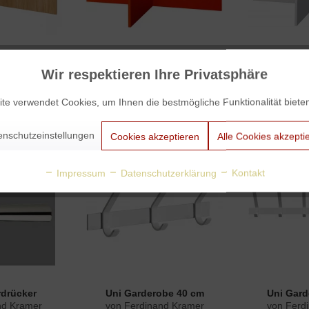
 Couchtisch
Calvert Couchtisch
Charlott
Wir respektieren Ihre Privatsphäre
nd Kramer
von Ferdinand Kramer
von Ferd
5,00
ab € 745,00
ab 
te verwendet Cookies, um Ihnen die bestmögliche Funktionalität biete
enschutzeinstellungen
Cookies akzeptieren
Alle Cookies akzepti
Impressum
Datenschutzerklärung
Kontakt
rdrücker
Uni Garderobe 40 cm
Uni Gard
nd Kramer
von Ferdinand Kramer
von Ferd