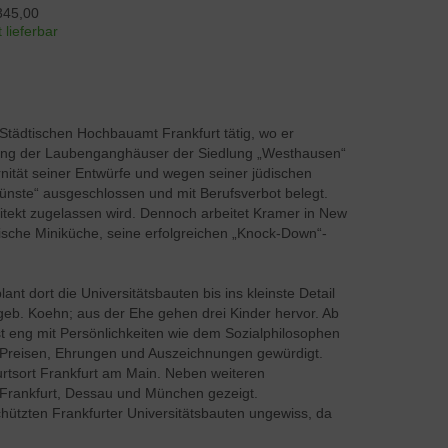
345,00
 lieferbar
 Städtischen Hochbauamt Frankfurt tätig, wo er
anung der Laubenganghäuser der Siedlung „Westhausen“
ernität seiner Entwürfe und wegen seiner jüdischen
ünste“ ausgeschlossen und mit Berufsverbot belegt.
hitekt zugelassen wird. Dennoch arbeitet Kramer in New
rische Miniküche, seine erfolgreichen „Knock-Down“-
 dort die Universitätsbauten bis ins kleinste Detail
 geb. Koehn; aus der Ehe gehen drei Kinder hervor. Ab
ist eng mit Persönlichkeiten wie dem Sozialphilosophen
n Preisen, Ehrungen und Auszeichnungen gewürdigt.
burtsort Frankfurt am Main. Neben weiteren
 Frankfurt, Dessau und München gezeigt.
hützten Frankfurter Universitätsbauten ungewiss, da