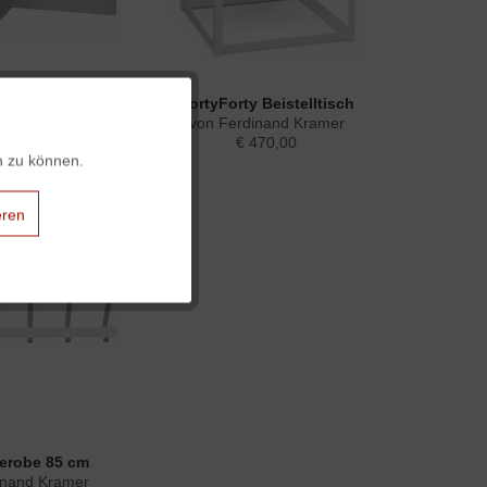
e Couchtisch
FortyForty Beistelltisch
Aktiv
inand Kramer
von Ferdinand Kramer
€ 770,00
€ 470,00
n zu können.
Aktiv
eren
Aktiv
Aktiv
Aktiv
erobe 85 cm
inand Kramer