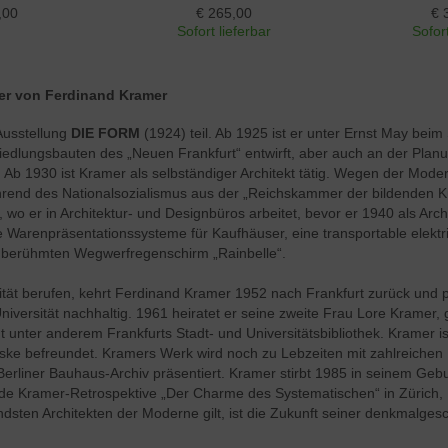
,00
€ 265,00
€ 
Sofort lieferbar
Sofort
er von Ferdinand Kramer
Ausstellung
DIE FORM
(1924) teil. Ab 1925 ist er unter Ernst May beim
iedlungsbauten des „Neuen Frankfurt“ entwirft, aber auch an der Pl
t. Ab 1930 ist Kramer als selbständiger Architekt tätig. Wegen der Mod
hrend des Nationalsozialismus aus der „Reichskammer der bildenden K
 wo er in Architektur- und Designbüros arbeitet, bevor er 1940 als Arc
ve Warenpräsentationssysteme für Kaufhäuser, eine transportable elekt
berühmten Wegwerfregenschirm „Rainbelle“.
 berufen, kehrt Ferdinand Kramer 1952 nach Frankfurt zurück und plant
niversität nachhaltig. 1961 heiratet er seine zweite Frau Lore Kramer,
nt unter anderem Frankfurts Stadt- und Universitätsbibliothek. Kramer 
ske befreundet. Kramers Werk wird noch zu Lebzeiten mit zahlreiche
 Berliner Bauhaus-Archiv präsentiert. Kramer stirbt 1985 in seinem Ge
de Kramer-Retrospektive „Der Charme des Systematischen“ in Zürich,
sten Architekten der Moderne gilt, ist die Zukunft seiner denkmalgesc