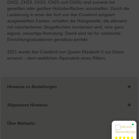
CH22, CH23, CH24, CH25 und CH26) sind zumeist mit
geseiften oder geölten Holzoberflächen anzutreffen. Durch die
Lackierung in einer der fünf von Ilse Crawford sorgsam
ausgewählten Farben, erhalten die Holzgestelle, die allesamt
mit naturfarbenen Sitzgeflechten kombiniert sind, eine ganz
eigene, neuartige Anmutung. Damit sind sie für zahlreiche
Einrichtungssituationen geradezu perfekt.
2021 wurde Ilse Crawford von Queen Elizabeth II zur Dame
ernannt – dem weiblichen Äquivalent eines Ritters.
Hinweise zu Bestellungen
Allgemeine Hinweise
Über Markanto