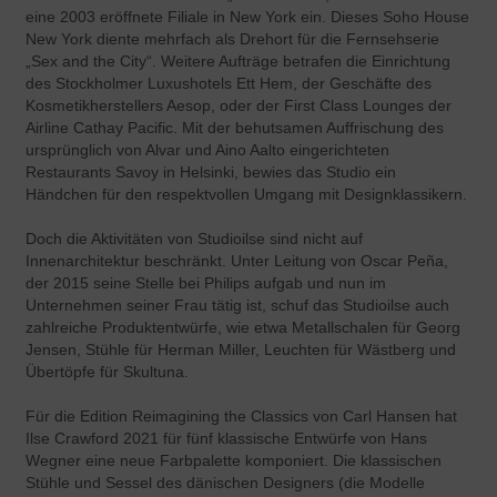
eine 2003 eröffnete Filiale in New York ein. Dieses Soho House
New York diente mehrfach als Drehort für die Fernsehserie
„Sex and the City“. Weitere Aufträge betrafen die Einrichtung
des Stockholmer Luxushotels Ett Hem, der Geschäfte des
Kosmetikherstellers Aesop, oder der First Class Lounges der
Airline Cathay Pacific. Mit der behutsamen Auffrischung des
ursprünglich von Alvar und Aino Aalto eingerichteten
Restaurants Savoy in Helsinki, bewies das Studio ein
Händchen für den respektvollen Umgang mit Designklassikern.
Doch die Aktivitäten von Studioilse sind nicht auf
Innenarchitektur beschränkt. Unter Leitung von Oscar Peña,
der 2015 seine Stelle bei Philips aufgab und nun im
Unternehmen seiner Frau tätig ist, schuf das Studioilse auch
zahlreiche Produktentwürfe, wie etwa Metallschalen für Georg
Jensen, Stühle für Herman Miller, Leuchten für Wästberg und
Übertöpfe für Skultuna.
Für die Edition Reimagining the Classics von Carl Hansen hat
Ilse Crawford 2021 für fünf klassische Entwürfe von Hans
Wegner eine neue Farbpalette komponiert. Die klassischen
Stühle und Sessel des dänischen Designers (die Modelle