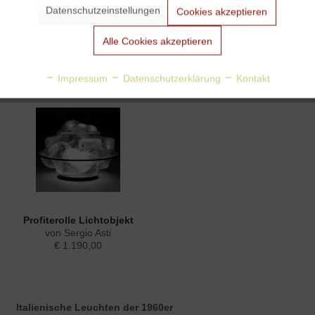
Datenschutzeinstellungen
Cookies akzeptieren
Aktiv
Tracking
Daruma Tischleuchte 42 cm
Mapan Universalglas
Alle Cookies akzeptieren
von Sergio Asti
von Sergio Asti
€ 835,00
€ 59,00
Aktiv
Personalisierung
Sofort lieferbar
Impressum
Datenschutzerklärung
Kontakt
Aktiv
Service
Profiterolle Lichtobjekt
von Sergio Asti
€ 1.190,00
Italienische Leuchten der 1960er