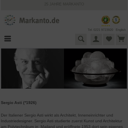
25 JAHRE MARKANTO
KOSTENLOSER VERSAND INNERHALB DEUTSCHLANDS
30 TAGE WIDERRUFSRECHT
VIELFÄLTIGE ZAHLUNGSMÖGLICHKEITEN
BESTPRICE-GARANTIE
Tel. 0221 9723920
English
Sergio Asti (*1926)
Der Italiener Sergio Asti wirkt als Architekt, Inneneinrichter und
Industriedesigner. Sergio Asti studierte zuerst Kunst und Architektur
am Polytechnikum in Mailand und eröffnete 1953 dort sein eigenes