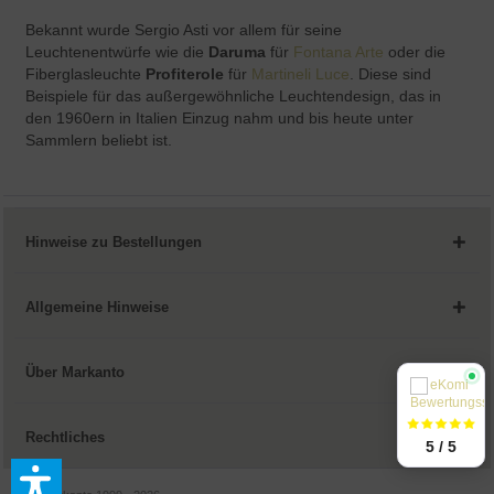
Bekannt wurde Sergio Asti vor allem für seine
Leuchtenentwürfe wie die
Daruma
für
Fontana Arte
oder die
Fiberglasleuchte
Profiterole
für
Martineli Luce
. Diese sind
Beispiele für das außergewöhnliche Leuchtendesign, das in
den 1960ern in Italien Einzug nahm und bis heute unter
Sammlern beliebt ist.
Hinweise zu Bestellungen
Allgemeine Hinweise
Über Markanto
Rechtliches
5 / 5