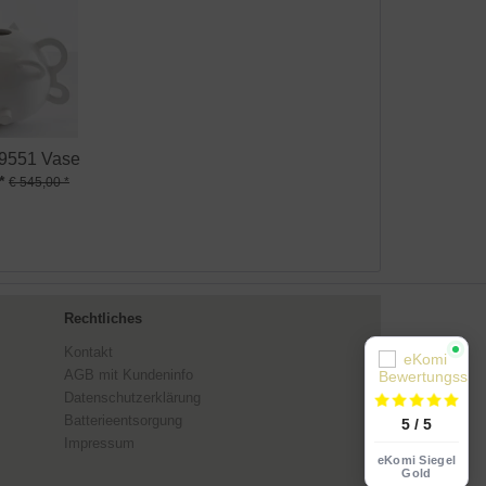
 9551 Vase
*
€ 545,00 *
Rechtliches
Kontakt
AGB mit Kundeninfo
Datenschutzerklärung
Batterieentsorgung
5 / 5
Impressum
eKomi Siegel
Gold