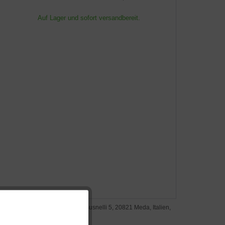
Auf Lager und sofort versandbereit.
steller: Cap Design S.p.A., Via Busnelli 5, 20821 Meda, Italien,
Aktiv
pellini.it