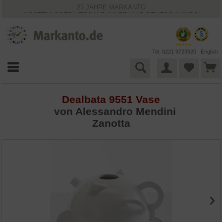
25 JAHRE MARKANTO
KOSTENLOSER VERSAND INNERHALB DEUTSCHLANDS
30 TAGE WIDERRUFSRECHT
VIELFÄLTIGE ZAHLUNGSMÖGLICHKEITEN
BESTPRICE-GARANTIE
Tel. 0221 9723920
English
Dealbata 9551 Vase
von
Alessandro Mendini
Zanotta