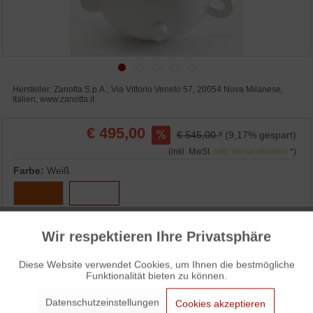
Hersteller: Zanotta S.p.A., Via Vittorio Veneto 57, 20054 Nova Milanese,
Italien, www.zanotta.it
€ 495,00
€ 545,00 *
(9,17% gespart)
(inkl. MwSt.
inkl. Versandkosten
*)
Farbe:
Weiß
Wir respektieren Ihre Privatsphäre
Aktiv
Funktionale
IN DEN WARENKORB
Diese Website verwendet Cookies, um Ihnen die bestmögliche
Funktionalität bieten zu können.
Aktiv
Marketing
WUNSCHLISTE
ANFRAGEN
Datenschutzeinstellungen
Cookies akzeptieren
3% Skonto bei Vorkasse: € 480,15