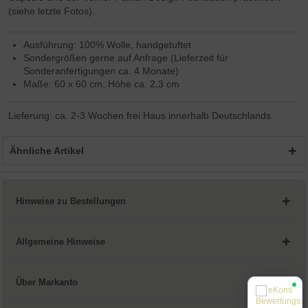
(siehe letzte Fotos).
Ausführung: 100% Wolle, handgetuftet
Sondergrößen gerne auf Anfrage (Lieferzeit für
Sonderanfertigungen ca. 4 Monate)
Maße: 60 x 60 cm, Höhe ca. 2,3 cm
Lieferung: ca. 2-3 Wochen frei Haus innerhalb Deutschlands
Ähnliche Artikel
Hinweise zu Bestellungen
Allgemeine Hinweise
Über Markanto