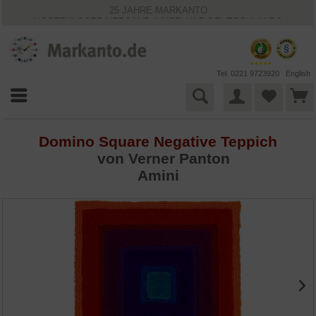
25 JAHRE MARKANTO
KOSTENLOSER VERSAND INNERHALB DEUTSCHLANDS
30 TAGE WIDERRUFSRECHT
VIELFÄLTIGE ZAHLUNGSMÖGLICHKEITEN
BESTPRICE-GARANTIE
Tel. 0221 9723920
English
Domino Square Negative Teppich
von
Verner Panton
Amini