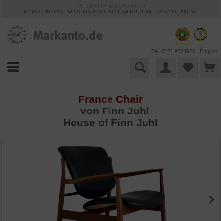
25 JAHRE MARKANTO
KOSTENLOSER VERSAND INNERHALB DEUTSCHLANDS
30 TAGE WIDERRUFSRECHT
VIELFÄLTIGE ZAHLUNGSMÖGLICHKEITEN
BESTPRICE-GARANTIE
Tel. 0221 9723920
English
France Chair
von
Finn Juhl
House of Finn Juhl