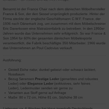
Benannt ist der France Chair nach dem dänischen Möbelhersteller
France & Son, der den Sessel ursprünglich produzierte. Hinter der
Firma steckte der englische Geschäftsmann C.W.F. France, der
1936 nach Dänemark zog, um zusammen mit dem Möbelschreiner
Eric Daverkosen eine Matratzenfabrik zu betreiben. In den 1950er
Jahren wurde das Unternehmen sehr erfolgreich. So war France &
Son 1954 für 60% der gesamten dänischen Möbelexporte
verantwortlich, die Fabrik beschäftigte 350 Mitarbeiter. 1966 wurde
das Unternehmen an Poul Cadovius verkauft.
Ausführung:
Gestell Eiche natur, dunkel gebeizt oder schwarz lackiert,
Nussbaum
Bezug Sørensen
Prestige Leder
(genarbtes und robustes
Leder) oder
Elegance Leder
(exklusives, sehr feines
Leder), Ledermuster senden wir gerne zu
Varianten aus Stoff gerne auf Anfrage
Maße: 80 x 72 cm, Höhe 81 cm, Sitzhöhe 38 cm
Lieferung: ca. 6 Wochen frei Haus innerhalb Deutschlands