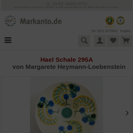
25 JAHRE MARKANTO
KOSTENLOSER VERSAND INNERHALB DEUTSCHLANDS
30 TAGE WIDERRUFSRECHT
VIELFÄLTIGE ZAHLUNGSMÖGLICHKEITEN
BESTPRICE-GARANTIE
Tel. 0221 9723920
English
Hael Schale 295A
von Margarete Heymann-Loebenstein