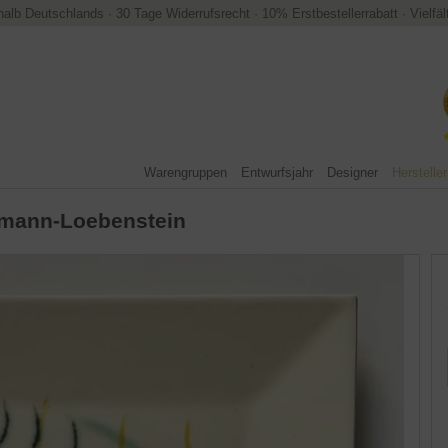
halb Deutschlands
·
30 Tage Widerrufsrecht
·
10% Erstbestellerrabatt
·
Vielfä
Warengruppen
Entwurfsjahr
Designer
Hersteller
ymann-Loebenstein