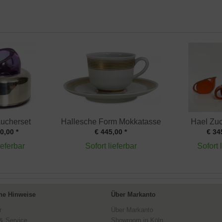
aucherset
Hallesche Form Mokkatasse
Hael Zuc
0,00 *
€ 445,00 *
€ 34
ieferbar
Sofort lieferbar
Sofort 
ne Hinweise
Über Markanto
r
Über Markanto
& Service
Showroom in Köln