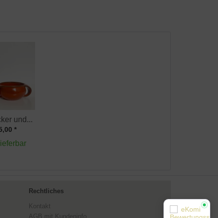
ker und...
5,00 *
lieferbar
Rechtliches
Kontakt
AGB mit Kundeninfo